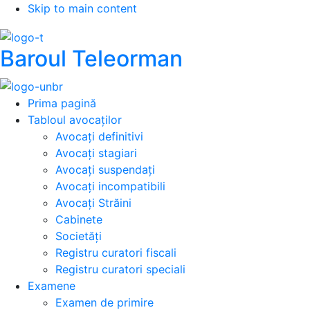
Skip to main content
Baroul Teleorman
Prima pagină
Tabloul avocaților
Avocați definitivi
Avocați stagiari
Avocați suspendați
Avocați incompatibili
Avocați Străini
Cabinete
Societăți
Registru curatori fiscali
Registru curatori speciali
Examene
Examen de primire