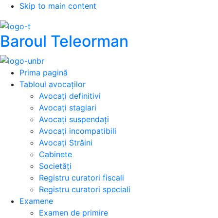
Skip to main content
Baroul Teleorman
Prima pagină
Tabloul avocaților
Avocați definitivi
Avocați stagiari
Avocați suspendați
Avocați incompatibili
Avocați Străini
Cabinete
Societăți
Registru curatori fiscali
Registru curatori speciali
Examene
Examen de primire