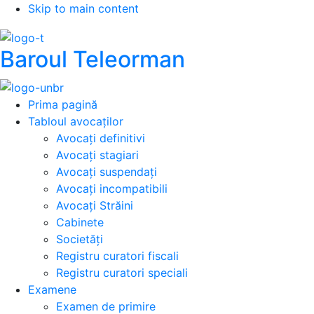
Skip to main content
Baroul Teleorman
Prima pagină
Tabloul avocaților
Avocați definitivi
Avocați stagiari
Avocați suspendați
Avocați incompatibili
Avocați Străini
Cabinete
Societăți
Registru curatori fiscali
Registru curatori speciali
Examene
Examen de primire