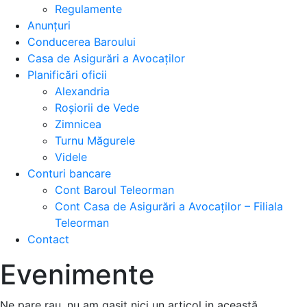
Regulamente
Anunțuri
Conducerea Baroului
Casa de Asigurări a Avocaților
Planificări oficii
Alexandria
Roșiorii de Vede
Zimnicea
Turnu Măgurele
Videle
Conturi bancare
Cont Baroul Teleorman
Cont Casa de Asigurări a Avocaților – Filiala
Teleorman
Contact
Evenimente
Ne pare rau, nu am gasit nici un articol in această