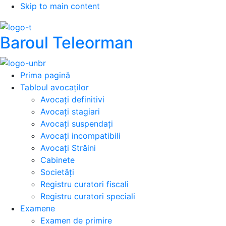
Skip to main content
Baroul Teleorman
Prima pagină
Tabloul avocaților
Avocați definitivi
Avocați stagiari
Avocați suspendați
Avocați incompatibili
Avocați Străini
Cabinete
Societăți
Registru curatori fiscali
Registru curatori speciali
Examene
Examen de primire